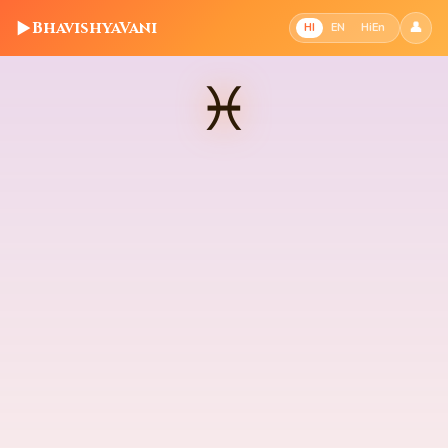
▶
BhavishyaVani
👤
HI
EN
HiEn
♓