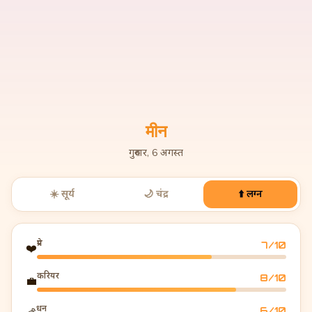
मीन
गुरुवार, 6 अगस्त
☀️ सूर्य
🌙 चंद्र
⬆️ लग्न
प्रेम
7
/10
❤️
करियर
8
/10
💼
धन
6
/10