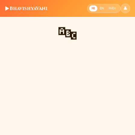
▶
BhavishyaVani
👤
HI
EN
HiEn
🔤