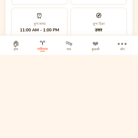
⏰
🧭
शुभ समय
शुभ दिशा
11:00 AM - 1:00 PM
उत्तर
♈
🏠
🔤
❤️
•••
राशिफल
होम
नाम
कुंडली
और
आज का मंत्र
ॐ नमः शिवाय
🪐
बृहस्पति का शुभ प्रभाव आज विशेष रूप से सक्रिय है।
🔮
कल का झलक
कल का दिन आपके लिए एक बड़ा सरप्राइज लेकर आने वाला है...
कल वापस आएं पूरा पढ़ने के लिए 📅