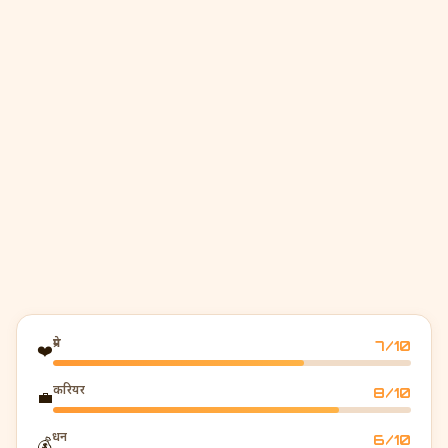
प्रेम
7
/10
❤️
करियर
8
/10
💼
धन
6
/10
💰