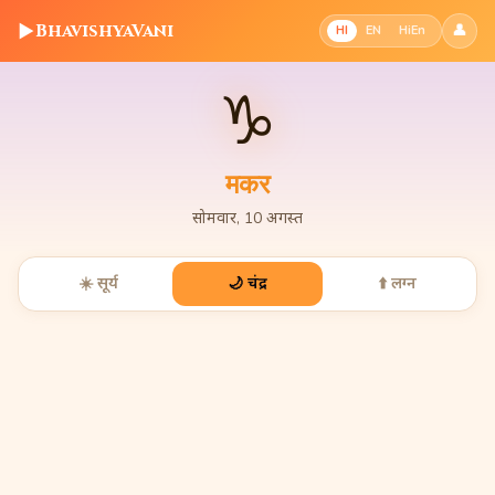
▶
BhavishyaVani
👤
HI
EN
HiEn
♑
मकर
सोमवार, 10 अगस्त
☀️ सूर्य
🌙 चंद्र
⬆️ लग्न