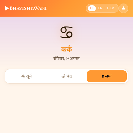
▶
BhavishyaVani
👤
HI
EN
HiEn
♋
कर्क
रविवार, 9 अगस्त
☀️ सूर्य
🌙 चंद्र
⬆️ लग्न