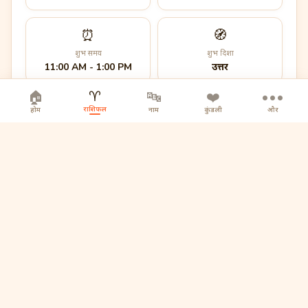
⏰
🧭
शुभ समय
शुभ दिशा
11:00 AM - 1:00 PM
उत्तर
♈
🏠
🔤
❤️
•••
राशिफल
होम
नाम
कुंडली
और
आज का मंत्र
ॐ नमः शिवाय
🪐
बृहस्पति का शुभ प्रभाव आज विशेष रूप से सक्रिय है।
🔮
कल का झलक
कल का दिन आपके लिए एक बड़ा सरप्राइज लेकर आने वाला है...
कल वापस आएं पूरा पढ़ने के लिए 📅