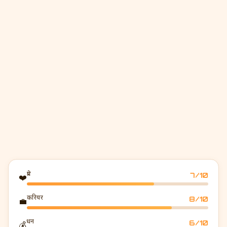
प्रेम
7
/10
❤️
करियर
8
/10
💼
धन
6
/10
💰