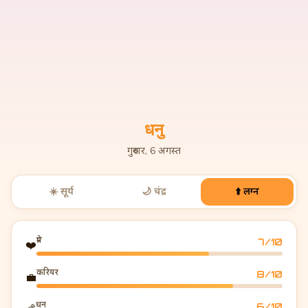
धनु
गुरुवार, 6 अगस्त
☀️ सूर्य
🌙 चंद्र
⬆️ लग्न
प्रेम
7
/10
❤️
करियर
8
/10
💼
धन
6
/10