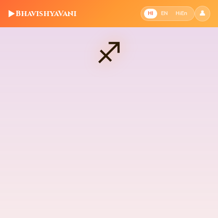
▶
BhavishyaVani
👤
HI
EN
HiEn
♐