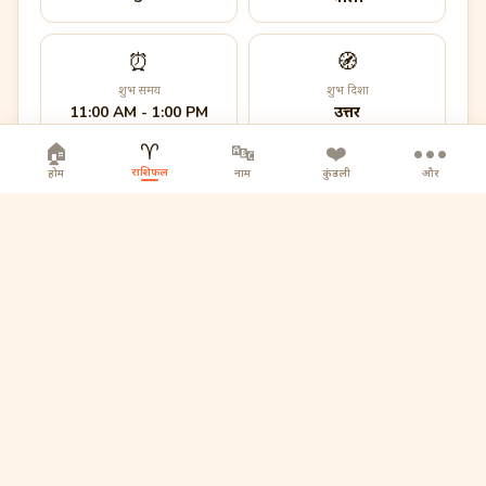
⏰
🧭
शुभ समय
शुभ दिशा
11:00 AM - 1:00 PM
उत्तर
♈
🏠
🔤
❤️
•••
राशिफल
होम
नाम
कुंडली
और
आज का मंत्र
ॐ नमः शिवाय
🪐
बृहस्पति का शुभ प्रभाव आज विशेष रूप से सक्रिय है।
🔮
कल का झलक
कल का दिन आपके लिए एक बड़ा सरप्राइज लेकर आने वाला है...
कल वापस आएं पूरा पढ़ने के लिए 📅