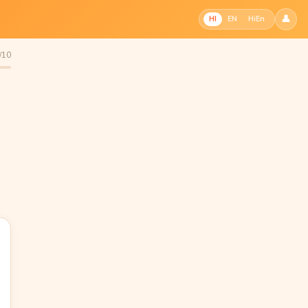
👤
HI
EN
HiEn
2/10