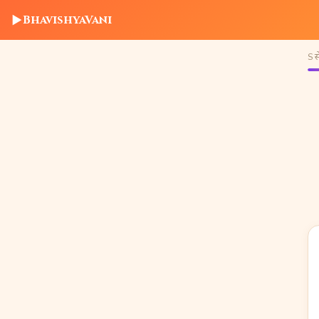
▶
BhavishyaVani
S से