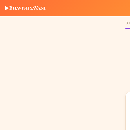
▶
BhavishyaVani
D से