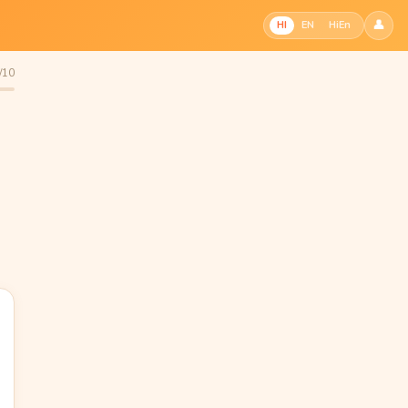
👤
HI
EN
HiEn
3/10