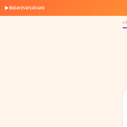
▶
BhavishyaVani
S से