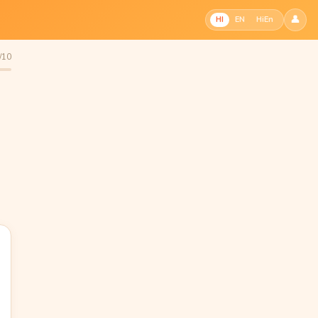
👤
HI
EN
HiEn
9/10