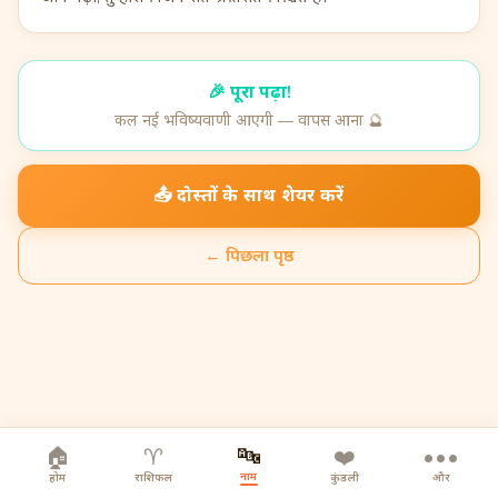
🎉
पूरा पढ़ा!
कल नई भविष्यवाणी आएगी — वापस आना 🔮
📤
दोस्तों के साथ शेयर करें
←
पिछला पृष्ठ
🔤
🏠
♈
❤️
•••
नाम
होम
राशिफल
कुंडली
और