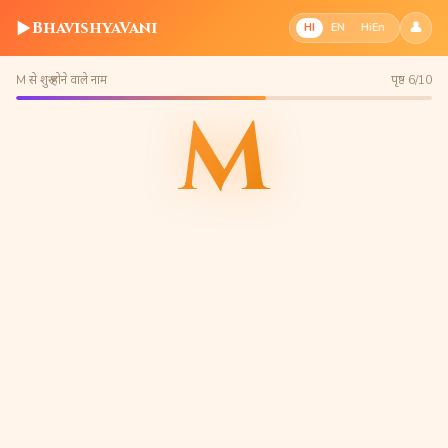
▶
BhavishyaVani
👤
HI
EN
HiEn
M से शुरू होने वाले नाम
पृष्ठ 6/10
M