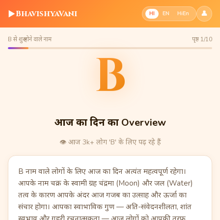
▶
BhavishyaVani
👤
HI
EN
HiEn
B से शुरू होने वाले नाम
पृष्ठ 1/10
B
आज का दिन का Overview
👁️
आज 3k+ लोग 'B' के लिए पढ़ रहे हैं
B नाम वाले लोगों के लिए आज का दिन अत्यंत महत्वपूर्ण रहेगा।
आपके नाम चक्र के स्वामी ग्रह चंद्रमा (Moon) और जल (Water)
तत्व के कारण आपके अंदर आज गजब का उत्साह और ऊर्जा का
संचार होगा। आपका स्वाभाविक गुण — अति-संवेदनशीलता, शांत
स्वभाव और गहरी रचनात्मकता — आज लोगों को आपकी तरफ