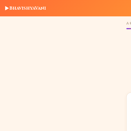
▶
BhavishyaVani
A से