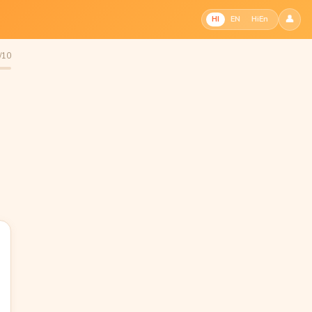
👤
HI
EN
HiEn
1/10