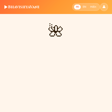
▶
BhavishyaVani
👤
HI
EN
HiEn
🌺