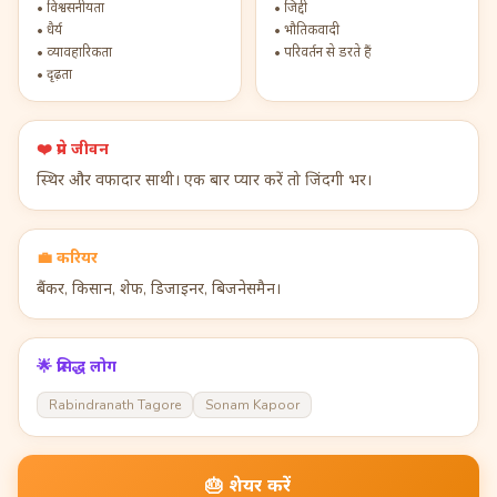
•
विश्वसनीयता
•
जिद्दी
•
धैर्य
•
भौतिकवादी
•
व्यावहारिकता
•
परिवर्तन से डरते हैं
•
दृढ़ता
❤️
प्रेम जीवन
स्थिर और वफादार साथी। एक बार प्यार करें तो जिंदगी भर।
💼
करियर
बैंकर, किसान, शेफ, डिजाइनर, बिजनेसमैन।
🌟
प्रसिद्ध लोग
Rabindranath Tagore
Sonam Kapoor
🎂
शेयर करें